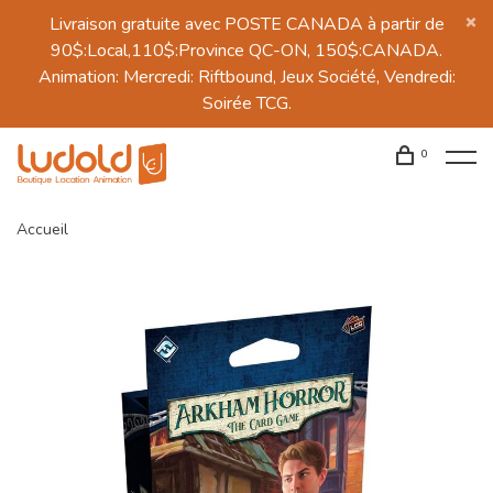
Livraison gratuite avec POSTE CANADA à partir de
90$:Local,110$:Province QC-ON, 150$:CANADA.
Animation: Mercredi: Riftbound, Jeux Société, Vendredi:
Soirée TCG.
0
Accueil