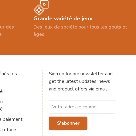
Grande variété de jeux
our des
Des jeux de société pour tous les goûts et
e.
âges.
énérales
Sign up for our newsletter and
get the latest updates, news
and product offers via email
té
on-
té
e paiement
S'abonner
t retours