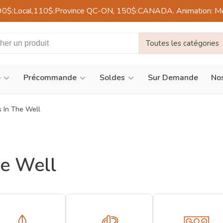
90$:Local,110$:Province QC-ON, 150$:CANADA. Animation: Mercre
Toutes les catégories
é
Précommande
Soldes
Sur Demande
Nos
s In The Well
he Well