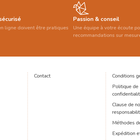
sécurisé
Passion & conseil
n ligne doivent être pratiques
Une équipe à votre écoute p
recommandations sur mesur
Contact
Conditions g
Politique de
confidentiali
Clause de n
responsabili
Méthodes d
Expédition e