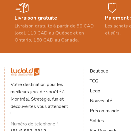
Livraison gratuite
Paiement 
Livraison gratuite à partir de 90 CAD
Les achats e
local, 110 CAD au Québec et en
et sûrs.
Ontario, 150 CAD au Canada.
Boutique
TCG
Votre destination pour les
Lego
meilleurs jeux de société à
Montréal. Stratégie, fun et
Nouveauté
découvertes vous attendent
Précommande
!
Soldes
Numéro de telephone *:
Sur Demande
(514) 893-6913