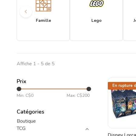
Famille
Lego
J
Affiche 1 - 5 de 5
Prix
En rupture 
Min: C$
0
Max: C$
200
Catégories
Boutique
TCG
Disney Lorc