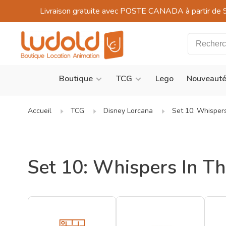
Livraison gratuite avec POSTE CANADA à partir de 
Boutique
TCG
Lego
Nouveaut
Accueil
TCG
Disney Lorcana
Set 10: Whisper
Set 10: Whispers In T