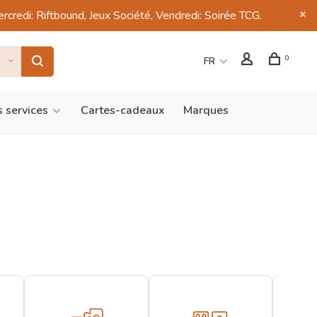
di: Riftbound, Jeux Société, Vendredi: Soirée TCG.
0
FR
 services
Cartes-cadeaux
Marques