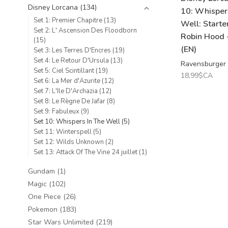
Disney Lorcana
(134)
10: Whisper
Set 1: Premier Chapitre
(13)
Well: Starte
Set 2: L' Ascension Des Floodborn
Robin Hood 
(15)
(EN)
Set 3: Les Terres D'Encres
(19)
Set 4: Le Retour D'Ursula
(13)
Ravensburger
Set 5: Ciel Scintillant
(19)
18,99$CA
Set 6: La Mer d'Azurite
(12)
Set 7: L'Ile D'Archazia
(12)
Set 8: Le Règne De Jafar
(8)
Set 9: Fabuleux
(9)
Set 10: Whispers In The Well
(5)
Set 11: Winterspell
(5)
Set 12: Wilds Unknown
(2)
Set 13: Attack Of The Vine 24 juillet
(1)
Gundam
(1)
Magic
(102)
One Piece
(26)
Pokemon
(183)
Star Wars Unlimited
(219)