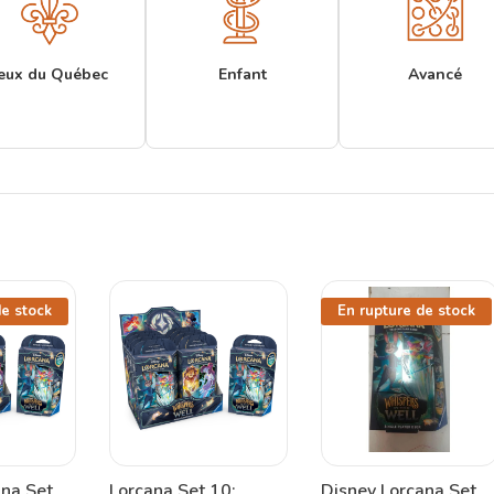
eux du Québec
Enfant
Avancé
de stock
En rupture de stock
ana Set
Lorcana Set 10:
Disney Lorcana Set