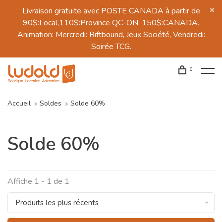
Livraison gratuite avec POSTE CANADA à partir de
90$:Local,110$:Province QC-ON, 150$:CANADA.
Animation: Mercredi: Riftbound, Jeux Société, Vendredi:
Soirée TCG.
0
Accueil
Soldes
Solde 60%
Solde 60%
Affiche 1 - 1 de 1
Produits les plus récents