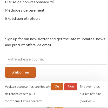
Clause de non-responsabilité
Méthodes de paiement
Expédition et retours
Sign up for our newsletter and get the latest updates, news
and product offers via email
S'abonner
By signing up, you agree to our Privacy Policy.
Oui
Non
Veuillez accepter les cookies afin
En savoir plus
de rendre ce site plus
sur les témoins
© Copyright 2026 Jeux de société Ludold
fonctionnel Est-ce correct?
(cookies) »