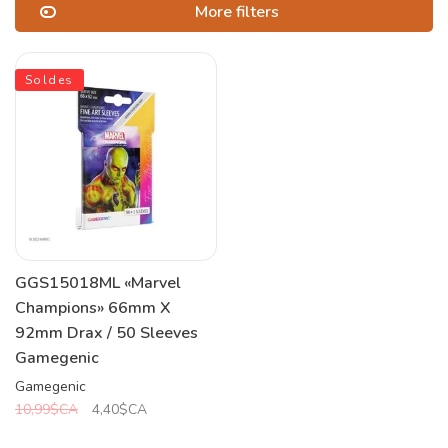
More filters
Soldes
GGS15018ML «Marvel
Champions» 66mm X
92mm Drax / 50 Sleeves
Gamegenic
Gamegenic
10,99$CA
4,40$CA