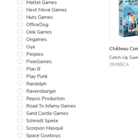
Mattel Games
Next Move Games
Nuts Games
OfficeDog
Oink Games
Origames
Oya
Château Com
Perplex
Catch-Up Ga
PixieGames
29,99$CA
Plan B
Play Punk
Randolph
Ravensburger
Repos Production
Road To Infamy Games
Sand Castle Games
Schmidt Spiele
Scorpion Masqué
Space Cowboys