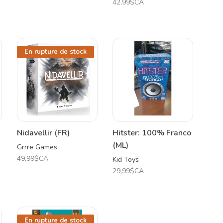
42,99$CA
En rupture de stock
Nidavellir (FR)
Hitster: 100% Franco
(ML)
Grrre Games
49,99$CA
Kid Toys
29,99$CA
En rupture de stock