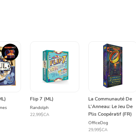
ML)
Flip 7 (ML)
La Communauté De
L'Anneau: Le Jeu De
mes
Randolph
Plis Coopératif (FR)
22,99$CA
OfficeDog
29,99$CA