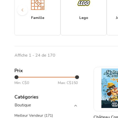
Famille
Lego
J
Affiche 1 - 24 de 170
Prix
Min: C$
0
Max: C$
150
Catégories
Boutique
Meilleur Vendeur
(171)
Château Com