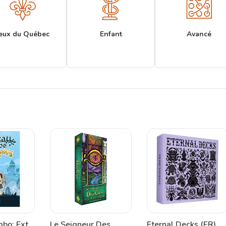
eux du Québec
Enfant
Avancé
bo: Ext.
Le Seigneur Des
Eternal Decks (FR)