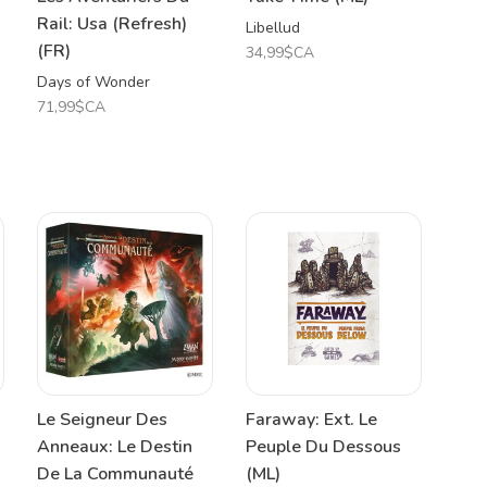
Rail: Usa (Refresh)
Libellud
(FR)
34,99$CA
Days of Wonder
71,99$CA
Le Seigneur Des
Faraway: Ext. Le
Anneaux: Le Destin
Peuple Du Dessous
De La Communauté
(ML)