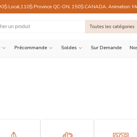
90$:Local,110$:Province QC-ON, 150$:CANADA. Animation: Mercre
Toutes les catégories
é
Précommande
Soldes
Sur Demande
Nos