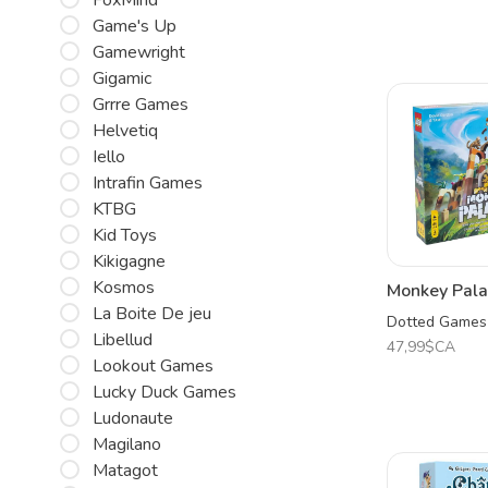
FoxMind
Game's Up
Gamewright
Gigamic
Grrre Games
Helvetiq
Iello
Intrafin Games
KTBG
Kid Toys
Kikigagne
Kosmos
Monkey Pala
La Boite De jeu
Dotted Games
Libellud
47,99$CA
Lookout Games
Lucky Duck Games
Ludonaute
Magilano
Matagot