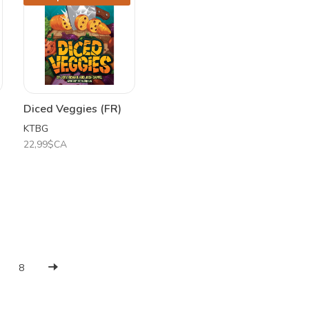
Diced Veggies (FR)
KTBG
22,99$CA
8