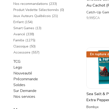
Nos recommandations
(233)
Au Cachot (
Produit Vedette Sélectionnés
(0)
Catch-Up Ga
Jeux Auteurs Québécois
(21)
9,99$CA
Enfant
(154)
Smart Games
(13)
Avancé
(338)
Famille
(1275)
Classique
(50)
Accessoire
(557)
En rupture 
TCG
Lego
Nouveauté
Précommande
Soldes
Sur Demande
Sea Salt & P
Nos services
Extra Pepper
Bombyx