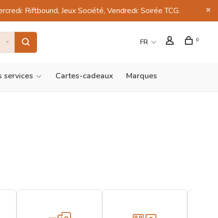
di: Riftbound, Jeux Société, Vendredi: Soirée TCG.
0
FR
 services
Cartes-cadeaux
Marques