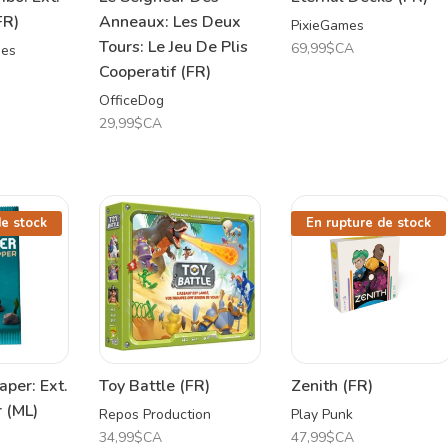
FR)
Anneaux: Les Deux
PixieGames
Tours: Le Jeu De Plis
69,99$CA
mes
Cooperatif (FR)
OfficeDog
29,99$CA
de stock
En rupture de stock
aper: Ext.
Toy Battle (FR)
Zenith (FR)
 (ML)
Repos Production
Play Punk
34,99$CA
47,99$CA