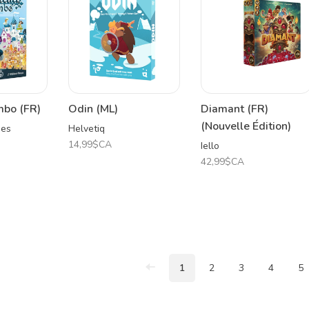
bo (FR)
Odin (ML)
Diamant (FR)
(Nouvelle Édition)
mes
Helvetiq
14,99$CA
Iello
42,99$CA
1
2
3
4
5