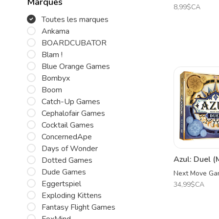
Marques
8,99$CA
Toutes les marques
Ankama
BOARDCUBATOR
Blam !
Blue Orange Games
Bombyx
Boom
Catch-Up Games
Cephalofair Games
Cocktail Games
ConcernedApe
Days of Wonder
Azul: Duel (
Dotted Games
Dude Games
Next Move Ga
Eggertspiel
34,99$CA
Exploding Kittens
Fantasy Flight Games