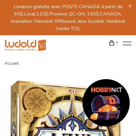
Livraison gratuite avec POSTE CANADA à partir de
90$:Local,110$:Province QC-ON, 150$:CANADA.
Animation: Mercredi: Riftbound, Jeux Société, Vendredi:
Soirée TCG.
0
Accueil