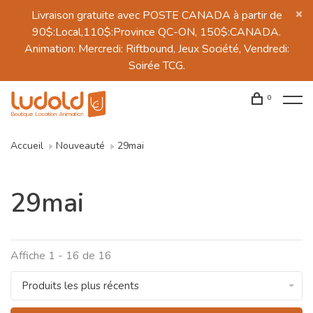
Livraison gratuite avec POSTE CANADA à partir de
90$:Local,110$:Province QC-ON, 150$:CANADA.
Animation: Mercredi: Riftbound, Jeux Société, Vendredi:
Soirée TCG.
0
Accueil
Nouveauté
29mai
29mai
Affiche 1 - 16 de 16
Produits les plus récents