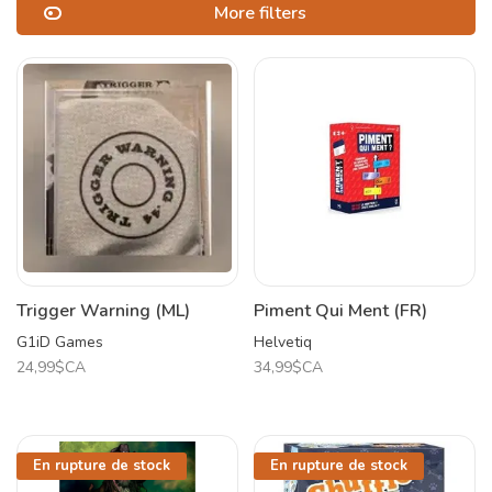
More filters
Trigger Warning (ML)
Piment Qui Ment (FR)
G1iD Games
Helvetiq
24,99$CA
34,99$CA
En rupture de stock
En rupture de stock