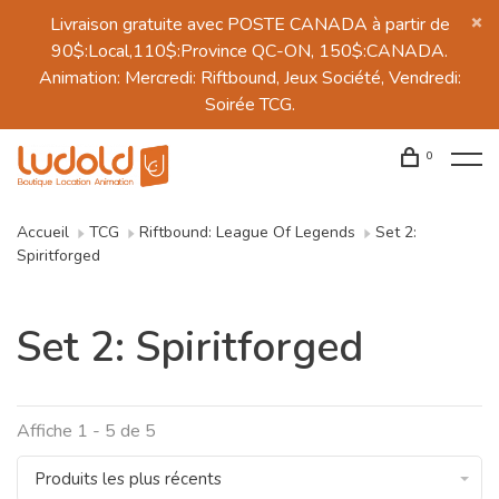
Livraison gratuite avec POSTE CANADA à partir de
90$:Local,110$:Province QC-ON, 150$:CANADA.
Animation: Mercredi: Riftbound, Jeux Société, Vendredi:
Soirée TCG.
0
Accueil
TCG
Riftbound: League Of Legends
Set 2:
Spiritforged
Set 2: Spiritforged
Affiche 1 - 5 de 5
Produits les plus récents