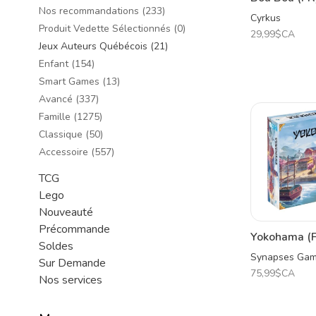
Nos recommandations
(233)
Cyrkus
Produit Vedette Sélectionnés
(0)
29,99$CA
Jeux Auteurs Québécois
(21)
Enfant
(154)
Smart Games
(13)
Avancé
(337)
Famille
(1275)
Classique
(50)
Accessoire
(557)
TCG
Lego
Nouveauté
Précommande
Yokohama (
Soldes
Synapses Ga
Sur Demande
75,99$CA
Nos services