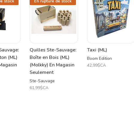
de stock
En rupture de stock
-Sauvage:
Quilles Ste-Sauvage:
Taxi (ML)
ton (ML)
Boîte en Bois (ML)
Boom Edition
 Magasin
(Molkky) En Magasin
42,99$CA
Seulement
Ste-Sauvage
61,99$CA