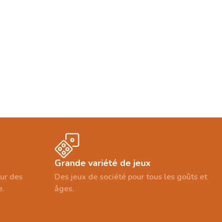
Grande variété de jeux
our des
Des jeux de société pour tous les goûts et
e.
âges.