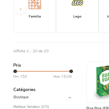
Famille
Lego
J
Affiche 1 - 20 de 20
Prix
Min: C$
0
Max: C$
150
Catégories
Boutique
Meilleur Vendeur
(171)
Boa Boa (FR