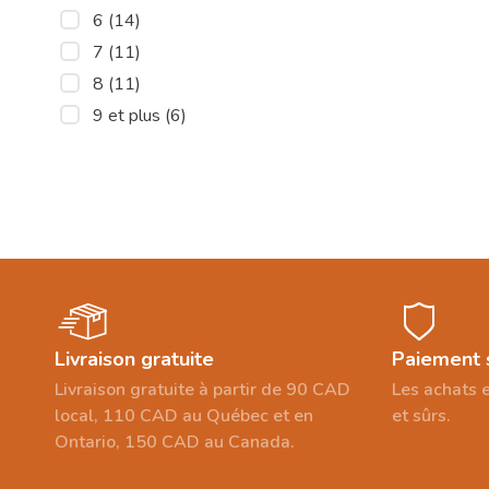
6
(14)
7
(11)
8
(11)
9 et plus
(6)
Livraison gratuite
Paiement 
Livraison gratuite à partir de 90 CAD
Les achats e
local, 110 CAD au Québec et en
et sûrs.
Ontario, 150 CAD au Canada.