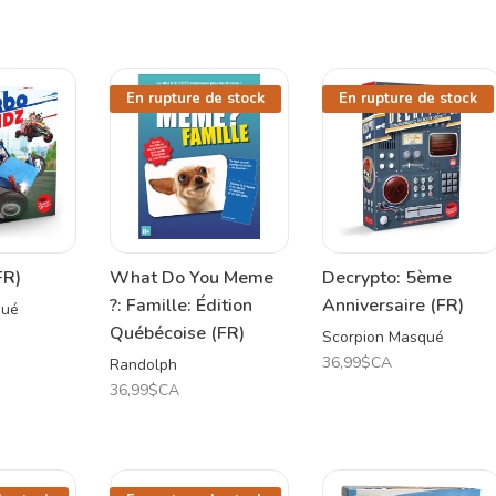
En rupture de stock
En rupture de stock
FR)
What Do You Meme
Decrypto: 5ème
?: Famille: Édition
Anniversaire (FR)
qué
Québécoise (FR)
Scorpion Masqué
36,99$CA
Randolph
36,99$CA