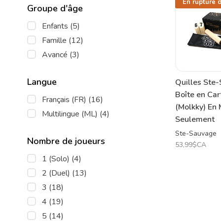
En rupture 
Groupe d'âge
Enfants
(5)
Famille
(12)
Avancé
(3)
Langue
Quilles Ste
Boîte en Car
Français (FR)
(16)
(Molkky) En
Multilingue (ML)
(4)
Seulement
Ste-Sauvage
Nombre de joueurs
53,99$CA
1 (Solo)
(4)
2 (Duel)
(13)
3
(18)
4
(19)
5
(14)