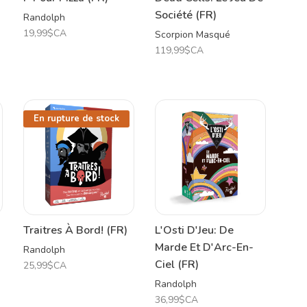
Société (FR)
Randolph
19,99$CA
Scorpion Masqué
119,99$CA
En rupture de stock
Traitres À Bord! (FR)
L'Osti D'Jeu: De
Marde Et D'Arc-En-
Randolph
Ciel (FR)
25,99$CA
Randolph
36,99$CA