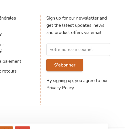
énérales
Sign up for our newsletter and
get the latest updates, news
and product offers via email
té
on-
té
e paiement
S'abonner
t retours
By signing up, you agree to our
Privacy Policy.