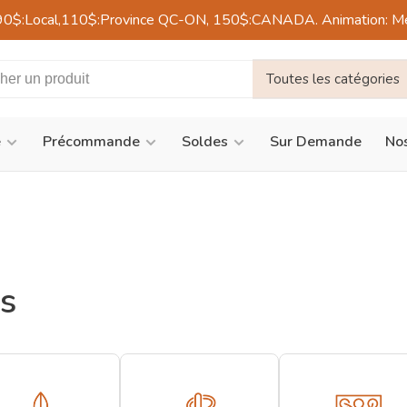
90$:Local,110$:Province QC-ON, 150$:CANADA. Animation: Mercre
Toutes les catégories
é
Précommande
Soldes
Sur Demande
Nos
s