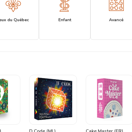
eux du Québec
Enfant
Avancé
)
D Code (ML)
Cake Master (FR)