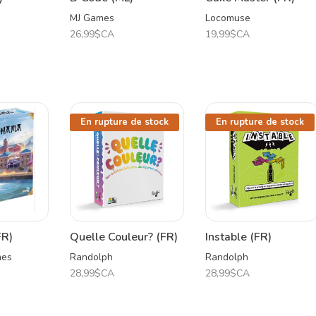
MJ Games
Locomuse
26,99$CA
19,99$CA
En rupture de stock
En rupture de stock
FR)
Quelle Couleur? (FR)
Instable (FR)
mes
Randolph
Randolph
28,99$CA
28,99$CA