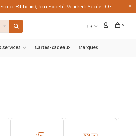
di: Riftbound, Jeux Société, Vendredi: Soirée TCG.
0
FR
 services
Cartes-cadeaux
Marques