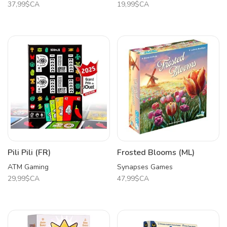
37,99$CA
19,99$CA
Pili Pili (FR)
Frosted Blooms (ML)
ATM Gaming
Synapses Games
29,99$CA
47,99$CA