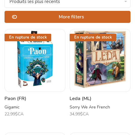
Produits les plus récents
More filters
En rupture de stock
En rupture de stock
Paon (FR)
Leda (ML)
Gigamic
Sorry We Are French
22,99$CA
34,99$CA