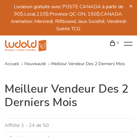
Livraison gratuite avec POSTE CANADA à partir de
90$:Local,110$:Province QC-ON, 150$:CANADA.
Animation: Mercredi: Riftbound, Jeux Société, Vendredi:
Soirée TCG.
0
Accueil
Nouveauté
Meilleur Vendeur Des 2 Derniers Mois
Meilleur Vendeur Des 2
Derniers Mois
Affiche 1 - 24 de 50