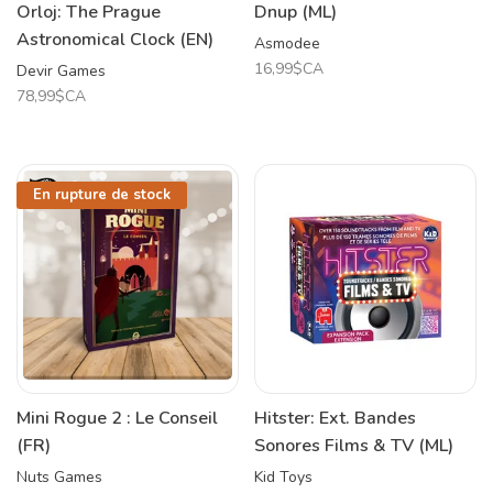
Orloj: The Prague
Dnup (ML)
Astronomical Clock (EN)
Asmodee
16,99$CA
Devir Games
78,99$CA
En rupture de stock
Mini Rogue 2 : Le Conseil
Hitster: Ext. Bandes
(FR)
Sonores Films & TV (ML)
Nuts Games
Kid Toys