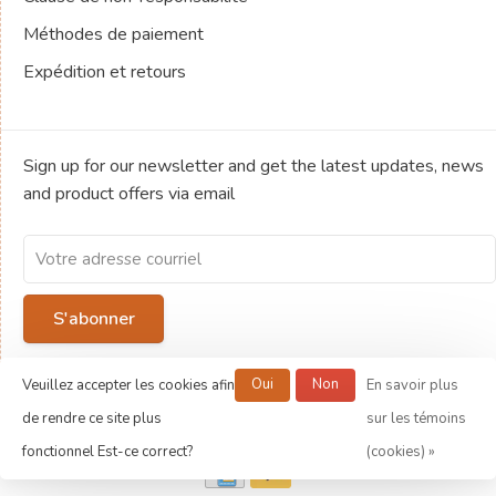
Méthodes de paiement
Expédition et retours
Sign up for our newsletter and get the latest updates, news
and product offers via email
S'abonner
By signing up, you agree to our Privacy Policy.
Oui
Non
Veuillez accepter les cookies afin
En savoir plus
de rendre ce site plus
sur les témoins
© Copyright 2026 Jeux de société Ludold
fonctionnel Est-ce correct?
(cookies) »