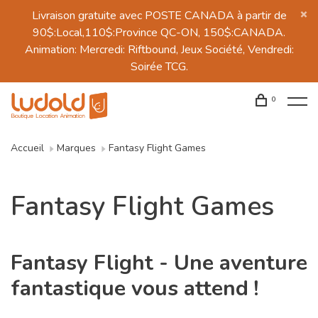
Livraison gratuite avec POSTE CANADA à partir de
90$:Local,110$:Province QC-ON, 150$:CANADA.
Animation: Mercredi: Riftbound, Jeux Société, Vendredi:
Soirée TCG.
0
Accueil
Marques
Fantasy Flight Games
Fantasy Flight Games
Fantasy Flight - Une aventure
fantastique vous attend !