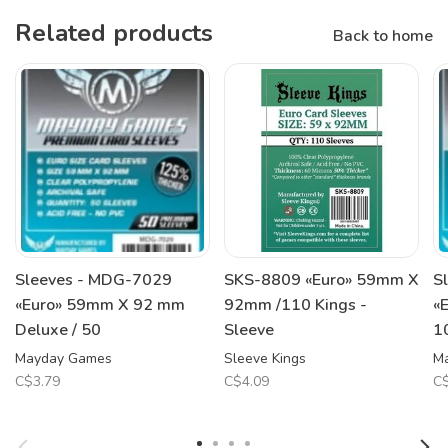
Related products
Back to home
Sleeves - MDG-7029
SKS-8809 «Euro» 59mm X
S
«Euro» 59mm X 92 mm
92mm /110 Kings -
«
Deluxe / 50
Sleeve
1
Mayday Games
Sleeve Kings
M
C$3.79
C$4.09
C$