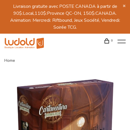
Livraison gratuite avec POSTE CANADA à partir de
90$:Local,110$:Province QC-ON, 150$:CANADA.
Animation: Mercredi: Riftbound, Jeux Société, Vendredi:
Soirée TCG.
0
Home