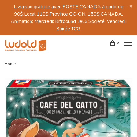
Livraison gratuite avec POSTE CANADA à partir de
90$:Local,110$:Province QC-ON, 150$:CANADA.
Animation: Mercredi: Riftbound, Jeux Société, Vendredi:
Soirée TCG.
0
Home