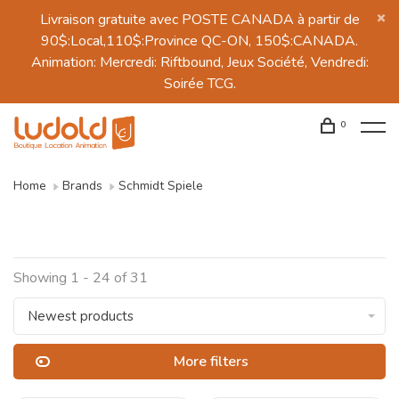
Livraison gratuite avec POSTE CANADA à partir de
90$:Local,110$:Province QC-ON, 150$:CANADA.
Animation: Mercredi: Riftbound, Jeux Société, Vendredi:
Soirée TCG.
0
Home
Brands
Schmidt Spiele
Showing 1 - 24 of 31
Newest products
More filters