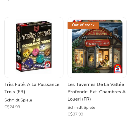
Out of stock
Très Futé: A La Puissance
Les Tavernes De La Vallée
Trois (FR)
Profonde: Ext. Chambres A
Louer! (FR)
Schmidt Spiele
C$24.99
Schmidt Spiele
C$37.99