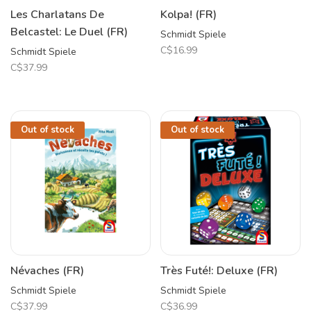
Les Charlatans De
Kolpa! (FR)
Belcastel: Le Duel (FR)
Schmidt Spiele
C$16.99
Schmidt Spiele
C$37.99
Out of stock
Out of stock
Névaches (FR)
Très Futé!: Deluxe (FR)
Schmidt Spiele
Schmidt Spiele
C$37.99
C$36.99