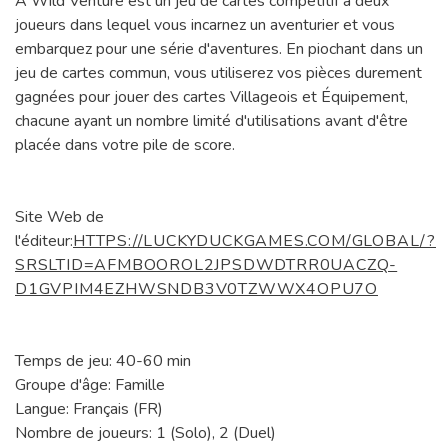
A Wild Venture est un jeu de cartes compétitif à deux
joueurs dans lequel vous incarnez un aventurier et vous
embarquez pour une série d'aventures. En piochant dans un
jeu de cartes commun, vous utiliserez vos pièces durement
gagnées pour jouer des cartes Villageois et Équipement,
chacune ayant un nombre limité d'utilisations avant d'être
placée dans votre pile de score.
Site Web de
l'éditeur:
HTTPS://LUCKYDUCKGAMES.COM/GLOBAL/?
SRSLTID=AFMBOOROL2JPSDWDTRR0UACZQ-
D1GVPIM4EZHWSNDB3V0TZWWX4OPU7O
Temps de jeu: 40-60 min
Groupe d'âge: Famille
Langue: Français (FR)
Nombre de joueurs: 1 (Solo), 2 (Duel)