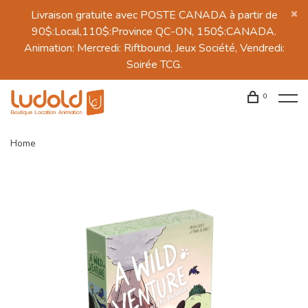
Livraison gratuite avec POSTE CANADA à partir de
90$:Local,110$:Province QC-ON, 150$:CANADA.
Animation: Mercredi: Riftbound, Jeux Société, Vendredi:
Soirée TCG.
0
Home