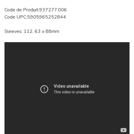
Code de Produit:937277.006
Code UPC:5905965252844
Sleeves: 112. 63 x 88mm