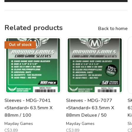
Related products
Back to home
Out of stock
Sleeves - MDG-7041
Sleeves - MDG-7077
S
«Standard» 63.5mm X
«Standard» 63.5mm X
6
88mm / 100
88mm Deluxe / 50
K
Mayday Games
Mayday Games
Sl
C$3.89
C$3.89
C$