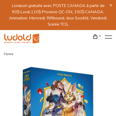
Livraison gratuite avec POSTE CANADA à partir de
90$:Local,110$:Province QC-ON, 150$:CANADA.
Animation: Mercredi: Riftbound, Jeux Société, Vendredi:
Soirée TCG.
0
Home