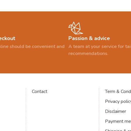
eckout
Passion & advice
line should be convenient and
A team at your service for t
recommendations.
Contact
Term & Condi
Privacy polic
Disclaimer
Payment me