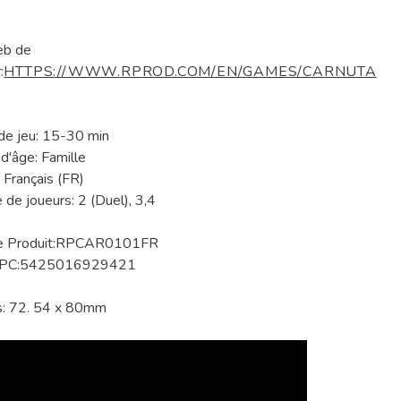
eb de
:
HTTPS://WWW.RPROD.COM/EN/GAMES/CARNUTA
e jeu: 15-30 min
d'âge: Famille
 Français (FR)
de joueurs: 2 (Duel), 3,4
e Produit:RPCAR0101FR
UPC:5425016929421
s: 72. 54 x 80mm