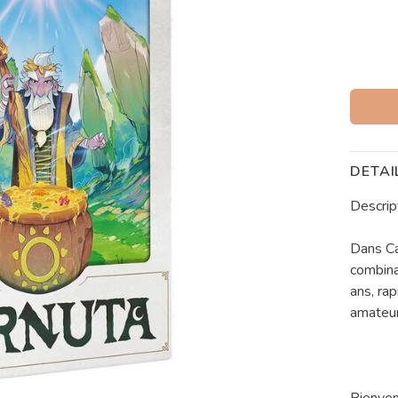
DETAI
Descrip
Dans Ca
combina
ans, ra
amateur