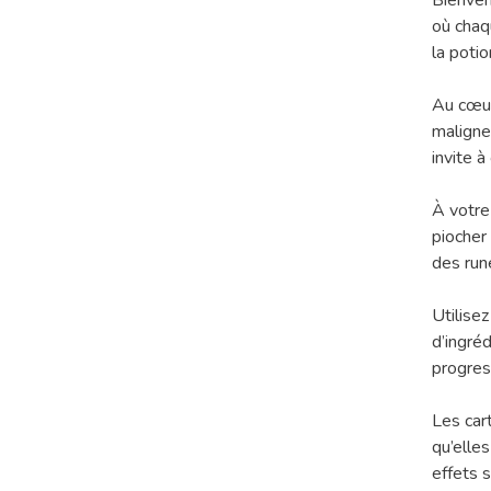
Bienven
où chaqu
la poti
Au cœur
maligne
invite 
À votre
piocher
des run
Utilise
d’ingré
progres
Les car
qu’elle
effets 