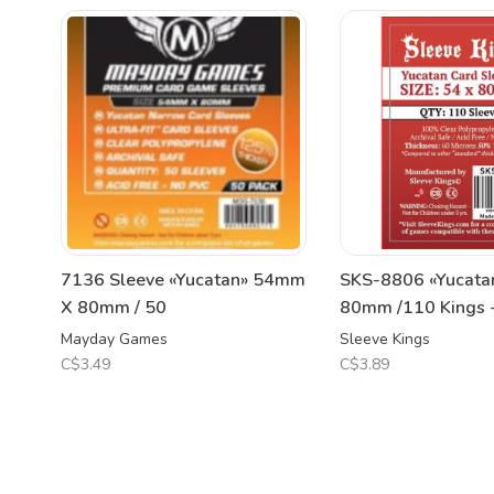
7136 Sleeve «Yucatan» 54mm
SKS-8806 «Yucat
X 80mm / 50
80mm /110 Kings -
Mayday Games
Sleeve Kings
C$3.49
C$3.89