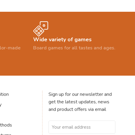
Wide variety of games
ailor-made
Board games for all tastes and ages.
tion
Sign up for our newsletter and
get the latest updates, news
y
and product offers via email
thods