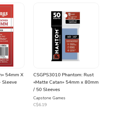
an» 54mm X
CSGPS3010 Phantom: Rust
 Sleeve
«Matte Catan» 54mm x 80mm
/ 50 Sleeves
Capstone Games
C$6.19