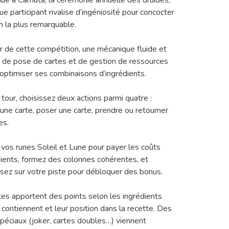
ue à Carnuta, la cérémonie annuelle des druides,
e participant rivalise d’ingéniosité pour concocter
on la plus remarquable.
 de cette compétition, une mécanique fluide et
 de pose de cartes et de gestion de ressources
à optimiser ses combinaisons d’ingrédients.
 tour, choisissez deux actions parmi quatre :
 une carte, poser une carte, prendre ou retourner
es.
z vos runes Soleil et Lune pour payer les coûts
dients, formez des colonnes cohérentes, et
sez sur votre piste pour débloquer des bonus.
tes apportent des points selon les ingrédients
s contiennent et leur position dans la recette. Des
spéciaux (joker, cartes doubles…) viennent