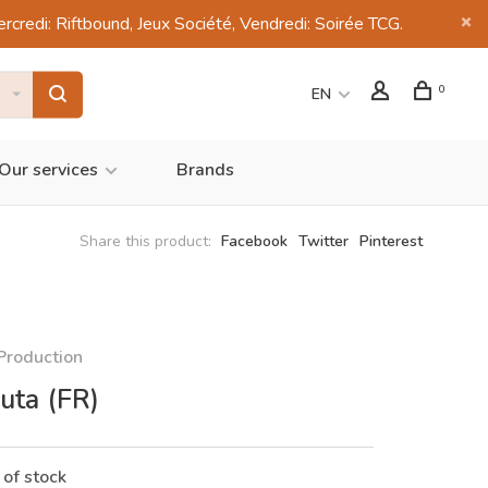
di: Riftbound, Jeux Société, Vendredi: Soirée TCG.
0
EN
Our services
Brands
Share this product:
Facebook
Twitter
Pinterest
Production
uta (FR)
 of stock