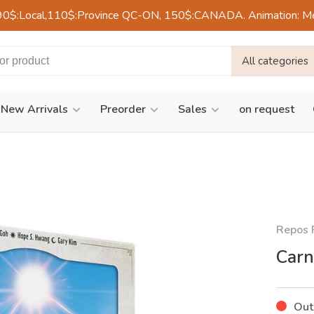
90$:Local,110$:Province QC-ON, 150$:CANADA. Animation: Mercre
All categories
New Arrivals
Preorder
Sales
on request
Repos 
Carn
Out