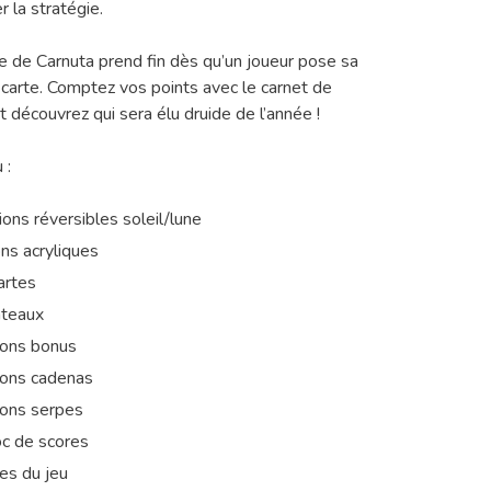
r la stratégie.
ie de Carnuta prend fin dès qu’un joueur pose sa
arte. Comptez vos points avec le carnet de
t découvrez qui sera élu druide de l’année !
 :
ions réversibles soleil/lune
ons acryliques
artes
ateaux
tons bonus
tons cadenas
tons serpes
oc de scores
es du jeu