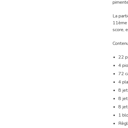
pimente
La part
11ème c
score, e
Contenu
22 p
4 pi
72 c
4 pl
8 je
8 je
8 je
1 bl
Règl