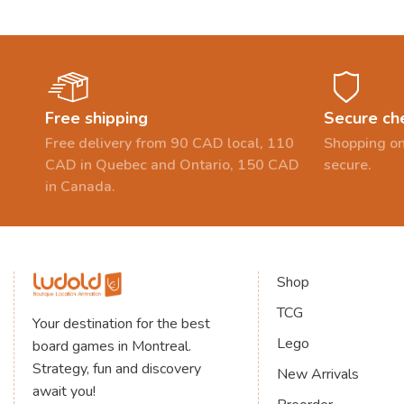
Free shipping
Secure ch
Free delivery from 90 CAD local, 110
Shopping on
CAD in Quebec and Ontario, 150 CAD
secure.
in Canada.
Shop
TCG
Your destination for the best
Lego
board games in Montreal.
Strategy, fun and discovery
New Arrivals
await you!