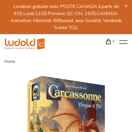
Livraison gratuite avec POSTE CANADA à partir de
90$:Local,110$:Province QC-ON, 150$:CANADA.
Animation: Mercredi: Riftbound, Jeux Société, Vendredi:
Soirée TCG.
0
Home