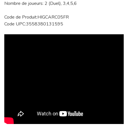
Nombre de joueurs: 2 (Duel), 3,4,5,6
Code de Produit:HIGCARC05FR
Code UPC:3558380131595