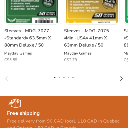
Sleeves - MDG-7077
Sleeves - MDG-7075
S
«Standard» 63.5mm X
«Mini-USA» 41mm X
«
88mm Deluxe / 50
63mm Deluxe / 50
8
Mayday Games
Mayday Games
M
C$3.89
C$2.79
C$
Free shipping
Free delivery from 90 CAD local, 110 CAD in Quebec