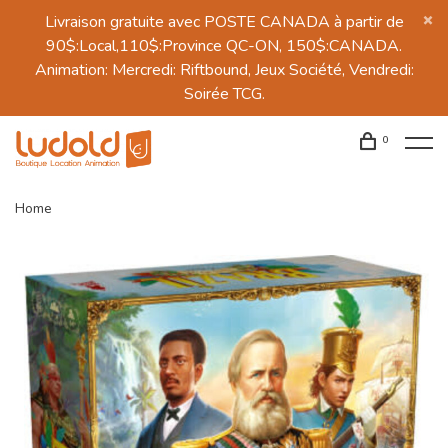
Livraison gratuite avec POSTE CANADA à partir de
90$:Local,110$:Province QC-ON, 150$:CANADA.
Animation: Mercredi: Riftbound, Jeux Société, Vendredi:
Soirée TCG.
0
Home