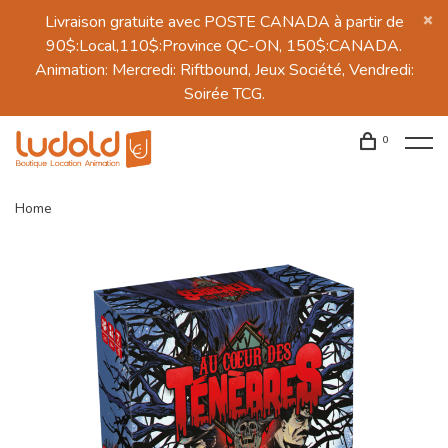
Livraison gratuite avec POSTE CANADA à partir de
90$:Local,110$:Province QC-ON, 150$:CANADA.
Animation: Mercredi: Riftbound, Jeux Société, Vendredi:
Soirée TCG.
0
Home