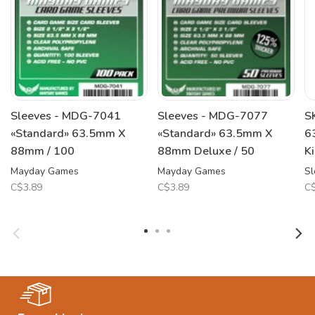
Sleeves - MDG-7041
Sleeves - MDG-7077
S
«Standard» 63.5mm X
«Standard» 63.5mm X
6
88mm / 100
88mm Deluxe / 50
K
Mayday Games
Mayday Games
Sl
C$3.89
C$3.89
C$