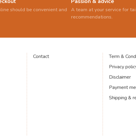
eckout
Passion & advice
line should be convenient and
A team at your service for t
recommendations.
Contact
Term & Condi
Privacy polic
Disclaimer
Payment me
Shipping & r