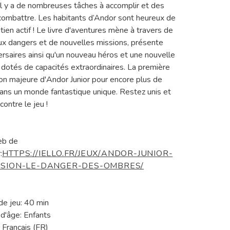
, il y a de nombreuses tâches à accomplir et des
combattre. Les habitants d’Andor sont heureux de
tien actif ! Le livre d'aventures mène à travers de
x dangers et de nouvelles missions, présente
ersaires ainsi qu'un nouveau héros et une nouvelle
 dotés de capacités extraordinaires. La première
on majeure d'Andor Junior pour encore plus de
 dans un monde fantastique unique. Restez unis et
ontre le jeu !
eb de
:
HTTPS://IELLO.FR/JEUX/ANDOR-JUNIOR-
NSION-LE-DANGER-DES-OMBRES/
e jeu: 40 min
d'âge: Enfants
 Français (FR)