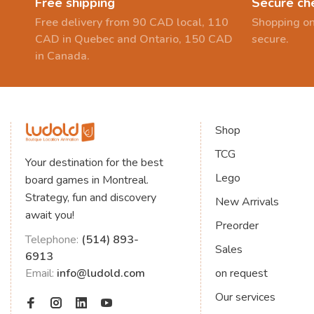
Free shipping
Secure ch
Free delivery from 90 CAD local, 110
Shopping on
CAD in Quebec and Ontario, 150 CAD
secure.
in Canada.
Shop
TCG
Your destination for the best
Lego
board games in Montreal.
Strategy, fun and discovery
New Arrivals
await you!
Preorder
Telephone:
(514) 893-
Sales
6913
Email:
info@ludold.com
on request
Our services