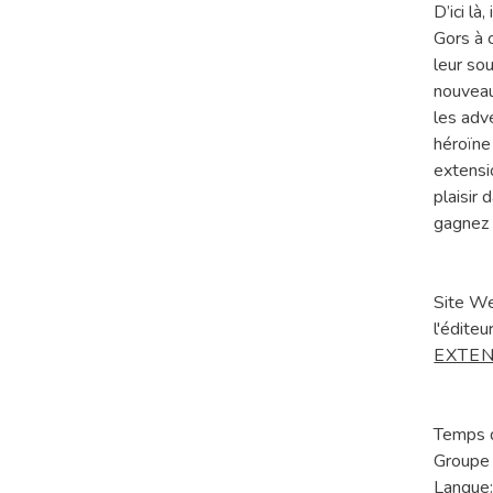
D’ici là
Gors à 
leur sou
nouveau
les adv
héroïne
extensi
plaisir
gagnez c
Site W
l'éditeur
EXTE
Temps d
Groupe 
Langue: