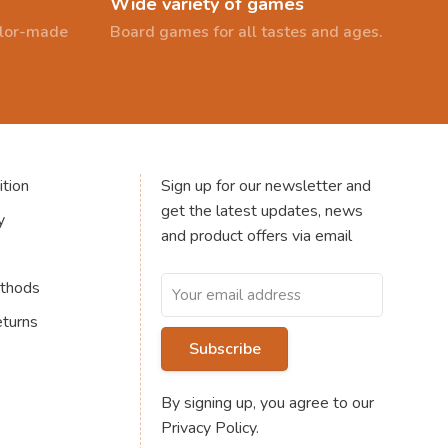
Wide variety of games
ailor-made
Board games for all tastes and ages.
tion
Sign up for our newsletter and
get the latest updates, news
y
and product offers via email
thods
eturns
Subscribe
By signing up, you agree to our
Privacy Policy.