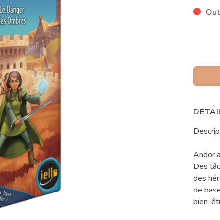
Out
DETAI
Descrip
Andor a
Des tâc
des hér
de base
bien-êt