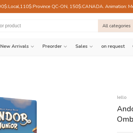
90$:Local,110$:Province QC-ON, 150$:CANADA. Animation: Mercre
All categories
New Arrivals
Preorder
Sales
on request
Iello
Ando
Ombr