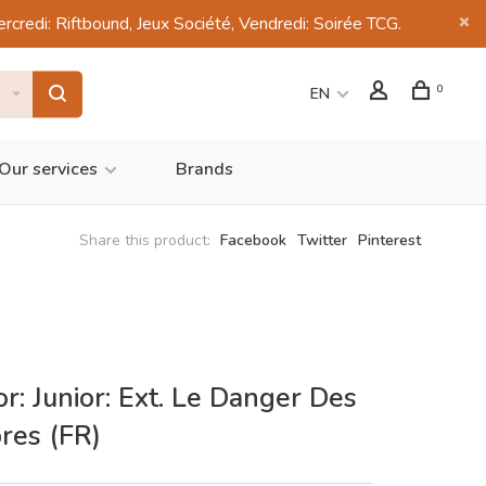
di: Riftbound, Jeux Société, Vendredi: Soirée TCG.
0
EN
Our services
Brands
Share this product:
Facebook
Twitter
Pinterest
r: Junior: Ext. Le Danger Des
es (FR)