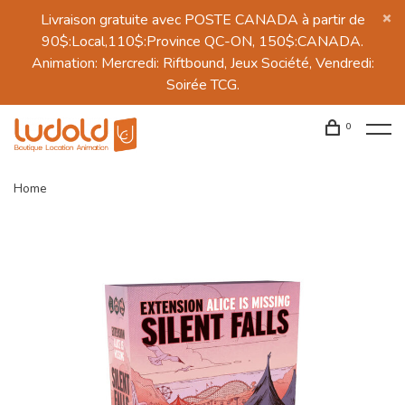
Livraison gratuite avec POSTE CANADA à partir de
90$:Local,110$:Province QC-ON, 150$:CANADA.
Animation: Mercredi: Riftbound, Jeux Société, Vendredi:
Soirée TCG.
0
Home