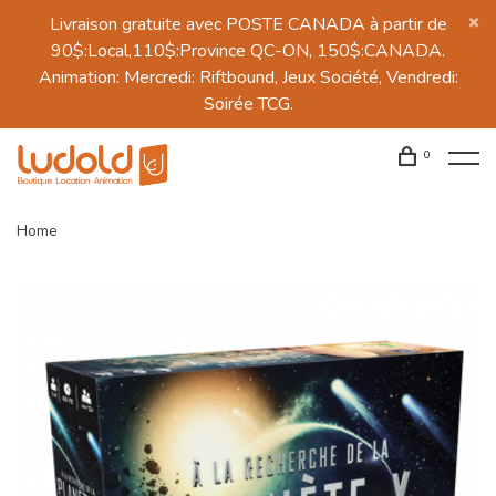
Livraison gratuite avec POSTE CANADA à partir de
90$:Local,110$:Province QC-ON, 150$:CANADA.
Animation: Mercredi: Riftbound, Jeux Société, Vendredi:
Soirée TCG.
0
Home