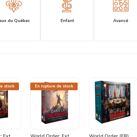
eux du Québec
Enfant
Avancé
de stock
En rupture de stock
 Ext.
World Order: Ext.
World Order (FR)