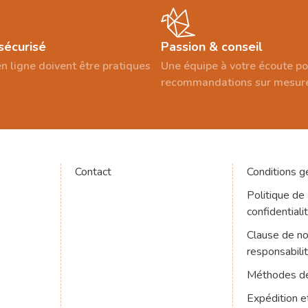
sécurisé
Passion & conseil
n ligne doivent être pratiques
Une équipe à votre écoute p
recommandations sur mesur
Contact
Conditions g
Politique de
confidentiali
Clause de n
responsabili
Méthodes d
Expédition e