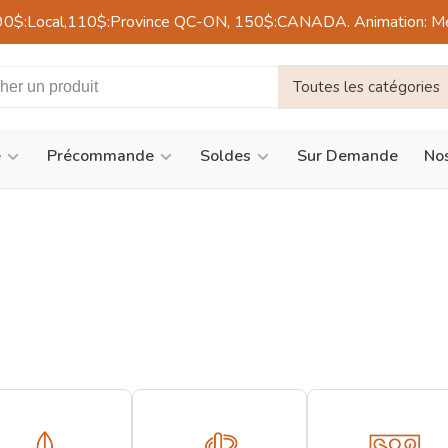
90$:Local,110$:Province QC-ON, 150$:CANADA. Animation: Mercre
Toutes les catégories
é
Précommande
Soldes
Sur Demande
Nos