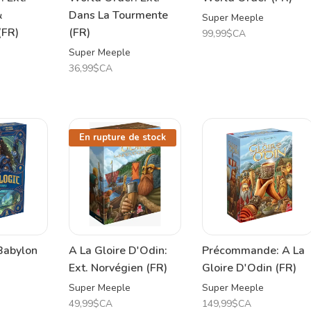
&
Dans La Tourmente
Super Meeple
(FR)
(FR)
99,99$CA
Super Meeple
36,99$CA
En rupture de stock
Babylon
A La Gloire D'Odin:
Précommande: A La
Ext. Norvégien (FR)
Gloire D'Odin (FR)
Super Meeple
Super Meeple
49,99$CA
149,99$CA