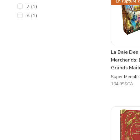
En rupture 
7
(1)
8
(1)
La Baie Des
Marchands: 
Grands Maît
Super Meeple
104,99$CA