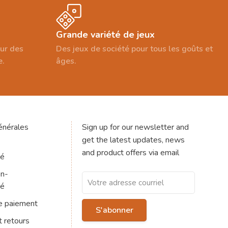
Grande variété de jeux
our des
Des jeux de société pour tous les goûts et
e.
âges.
énérales
Sign up for our newsletter and
get the latest updates, news
and product offers via email
té
on-
té
e paiement
S'abonner
t retours