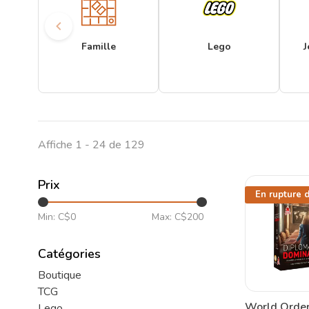
Famille
Lego
J
Affiche 1 - 24 de 129
Prix
En rupture 
Min: C$
0
Max: C$
200
Catégories
Boutique
TCG
World Order:
Lego