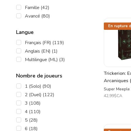
Famille
(42)
Avancé
(80)
En rupture 
Langue
Français (FR)
(119)
Anglais (EN)
(1)
Multilingue (ML)
(3)
Trickerion: E
Nombre de joueurs
Arcaniques 
1 (Solo)
(90)
Super Meeple
2 (Duel)
(122)
42,99$CA
3
(108)
4
(110)
5
(28)
6
(18)