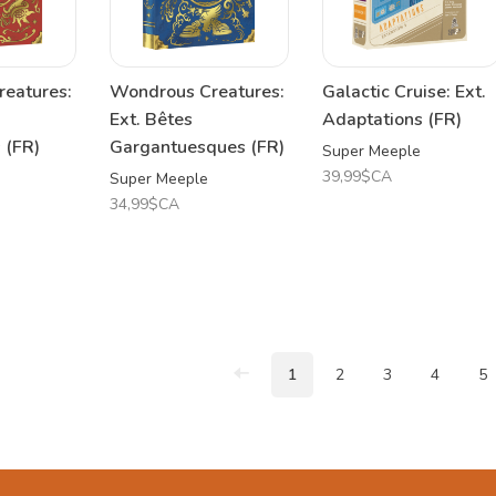
eatures:
Wondrous Creatures:
Galactic Cruise: Ext.
Ext. Bêtes
Adaptations (FR)
 (FR)
Gargantuesques (FR)
Super Meeple
39,99$CA
Super Meeple
34,99$CA
1
2
3
4
5