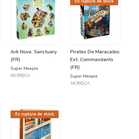
En rupture de stock
Ark Nova: Sanctuary
Pirates De Maracaibo:
(FR)
Ext. Commandants
(FR)
Super Meeple
69,99$CA
Super Meeple
34,99$CA
En rupture de stock