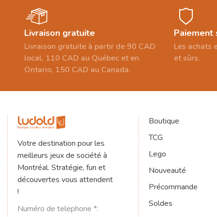
Livraison gratuite
Paiement 
Livraison gratuite à partir de 90 CAD
Les achats e
local, 110 CAD au Québec et en
et sûrs.
Ontario, 150 CAD au Canada.
Boutique
TCG
Votre destination pour les
Lego
meilleurs jeux de société à
Montréal. Stratégie, fun et
Nouveauté
découvertes vous attendent
Précommande
!
Soldes
Numéro de telephone *: