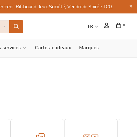
di: Riftbound, Jeux Société, Vendredi: Soirée TCG.
0
FR
 services
Cartes-cadeaux
Marques