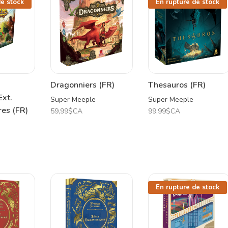
de stock
En rupture de stock
Dragonniers (FR)
Thesauros (FR)
Ext.
Super Meeple
Super Meeple
res (FR)
59,99$CA
99,99$CA
En rupture de stock