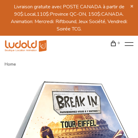
Livraison gratuite avec POSTE CANADA à partir de
90$:Local,110$:Province QC-ON, 150$:CANADA.
Animation: Mercredi: Riftbound, Jeux Société, Vendredi:
Soirée TCG.
0
Home