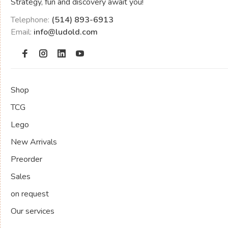
Strategy, fun and discovery await you!
Telephone:
(514) 893-6913
Email:
info@ludold.com
Shop
TCG
Lego
New Arrivals
Preorder
Sales
on request
Our services