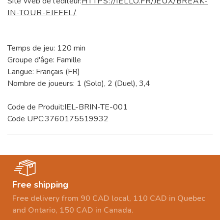
Site Web de l'éditeur:
HTTPS://IELLO.FR/JEUX/BREAK-
IN-TOUR-EIFFEL/
Temps de jeu: 120 min
Groupe d'âge: Famille
Langue: Français (FR)
Nombre de joueurs: 1 (Solo), 2 (Duel), 3,4
Code de Produit:IEL-BRIN-TE-001
Code UPC:3760175519932
Free shipping
Free delivery from 90 CAD local, 110 CAD in Quebec
and Ontario, 150 CAD in Canada.