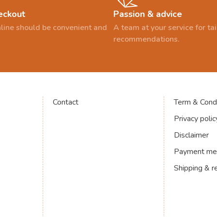
eckout
Passion & advice
line should be convenient and
A team at your service for t
recommendations.
Contact
Term & Condi
Privacy polic
Disclaimer
Payment me
Shipping & r