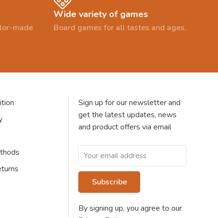
Wide variety of games
ailor-made
Board games for all tastes and ages.
tion
Sign up for our newsletter and
get the latest updates, news
y
and product offers via email
thods
eturns
Subscribe
By signing up, you agree to our