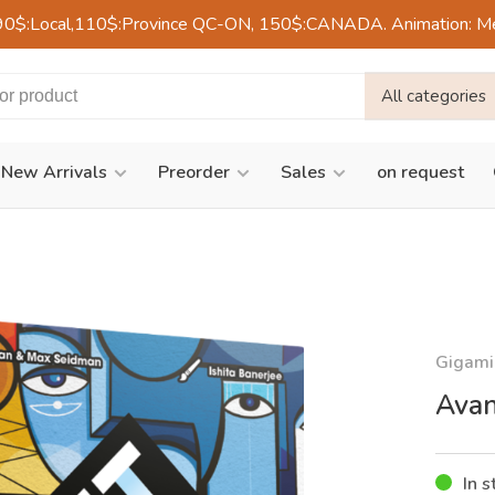
90$:Local,110$:Province QC-ON, 150$:CANADA. Animation: Mercre
All categories
New Arrivals
Preorder
Sales
on request
Gigami
Avan
In s