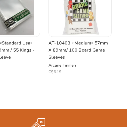
«Standard Usa»
AT-10403 « Medium» 57mm
mm / 55 Kings -
X 89mm/ 100 Board Game
leeve
Sleeves
Arcane Tinmen
C$6.19