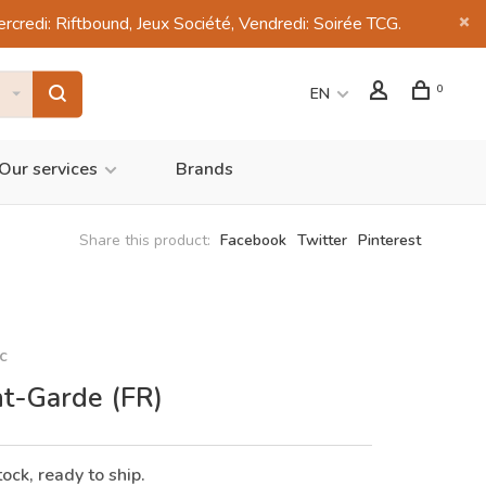
di: Riftbound, Jeux Société, Vendredi: Soirée TCG.
0
EN
Our services
Brands
Share this product:
Facebook
Twitter
Pinterest
c
t-Garde (FR)
tock, ready to ship.