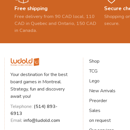
Free shipping
Secure ch
Free delivery from 90 CAD local, 110
Shopping on
CAD in Quebec and Ontario, 150 CAD
secure.
in Canada.
Shop
TCG
Your destination for the best
Lego
board games in Montreal.
Strategy, fun and discovery
New Arrivals
await you!
Preorder
Telephone:
(514) 893-
Sales
6913
Email:
info@ludold.com
on request