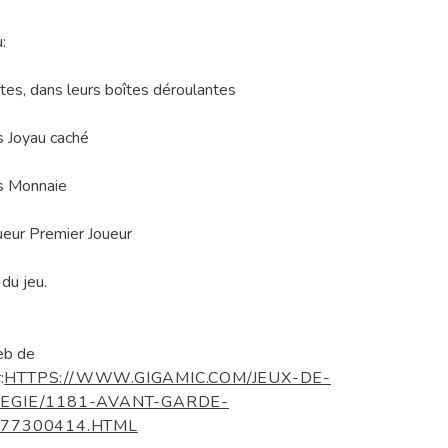
:
tes, dans leurs boîtes déroulantes
s Joyau caché
s Monnaie
eur Premier Joueur
 du jeu.
eb de
:
HTTPS://WWW.GIGAMIC.COM/JEUX-DE-
EGIE/1181-AVANT-GARDE-
77300414.HTML