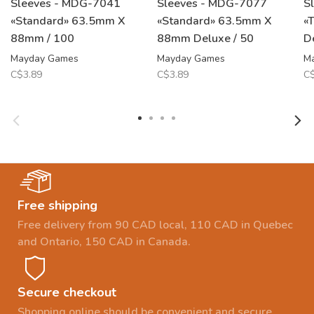
Sleeves - MDG-7041
Sleeves - MDG-7077
S
«Standard» 63.5mm X
«Standard» 63.5mm X
«
88mm / 100
88mm Deluxe / 50
D
Mayday Games
Mayday Games
M
C$3.89
C$3.89
C$
Free shipping
Free delivery from 90 CAD local, 110 CAD in Quebec
and Ontario, 150 CAD in Canada.
Secure checkout
Shopping online should be convenient and secure.