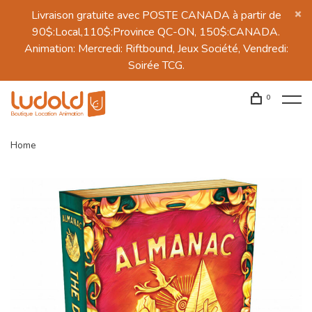
Livraison gratuite avec POSTE CANADA à partir de
90$:Local,110$:Province QC-ON, 150$:CANADA.
Animation: Mercredi: Riftbound, Jeux Société, Vendredi:
Soirée TCG.
0
Home