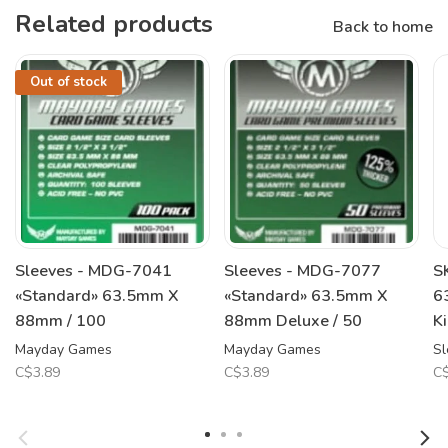
Related products
Back to home
Out of stock
Sleeves - MDG-7041
Sleeves - MDG-7077
S
«Standard» 63.5mm X
«Standard» 63.5mm X
6
88mm / 100
88mm Deluxe / 50
K
Mayday Games
Mayday Games
Sl
C$3.89
C$3.89
C$