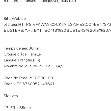
5 boites "surprises" à déc(ouvrir) plus tard
Site Web de
l'éditeur:
HTTPS://WWW.COCKTAILGAMES.COM/EN/G
BUSTERS/#:~:TEXT=BOMB%20BUSTERS%20IS%2
Temps de jeu: 30 min
Groupe d'âge: Famille
Langue: Français (FR)
Nombre de joueurs: 2 (Duel), 3,4,5
Code de Produit:CGBB01FR
Code UPC:3760052143861
Sleeves:
17. 63 x 88mm