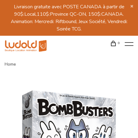
Livraison gratuite avec POSTE CANADA à partir de
90$:Local,110$:Province QC-ON, 150$:CANADA.
Animation: Mercredi: Riftbound, Jeux Société, Vendredi:
Soirée TCG.
0
Home