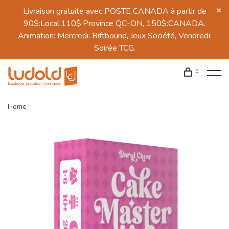
Livraison gratuite avec POSTE CANADA à partir de
90$:Local,110$:Province QC-ON, 150$:CANADA.
Animation: Mercredi: Riftbound, Jeux Société, Vendredi:
Soirée TCG.
0
Home