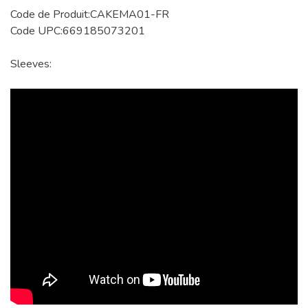
Code de Produit:CAKEMA01-FR
Code UPC:669185073201
Sleeves: