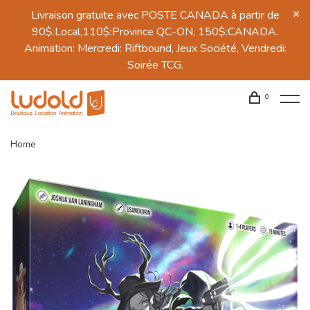
Livraison gratuite avec POSTE CANADA à partir de
90$:Local,110$:Province QC-ON, 150$:CANADA.
Animation: Mercredi: Riftbound, Jeux Société, Vendredi:
Soirée TCG.
0
Home