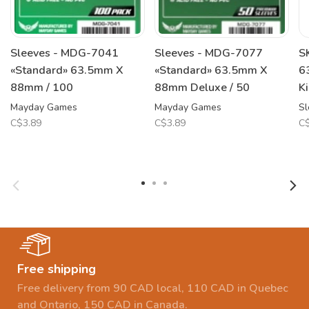
Sleeves - MDG-7041
Sleeves - MDG-7077
S
«Standard» 63.5mm X
«Standard» 63.5mm X
6
88mm / 100
88mm Deluxe / 50
K
Mayday Games
Mayday Games
Sl
C$3.89
C$3.89
C$
Free shipping
Free delivery from 90 CAD local, 110 CAD in Quebec
and Ontario, 150 CAD in Canada.