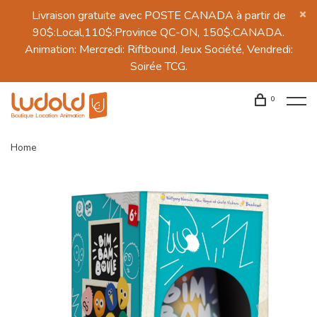
Livraison gratuite avec POSTE CANADA à partir de
90$:Local,110$:Province QC-ON, 150$:CANADA.
Animation: Mercredi: Riftbound, Jeux Société, Vendredi:
Soirée TCG.
0
Home