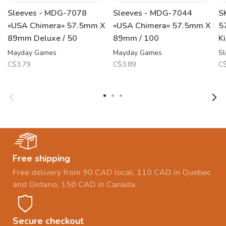
Sleeves - MDG-7078
Sleeves - MDG-7044
S
«USA Chimera» 57.5mm X
«USA Chimera» 57.5mm X
5
89mm Deluxe / 50
89mm / 100
K
Mayday Games
Mayday Games
Sl
C$3.79
C$3.89
C$
Free shipping
Free delivery from 90 CAD local, 110 CAD in Quebec
and Ontario, 150 CAD in Canada.
Secure checkout