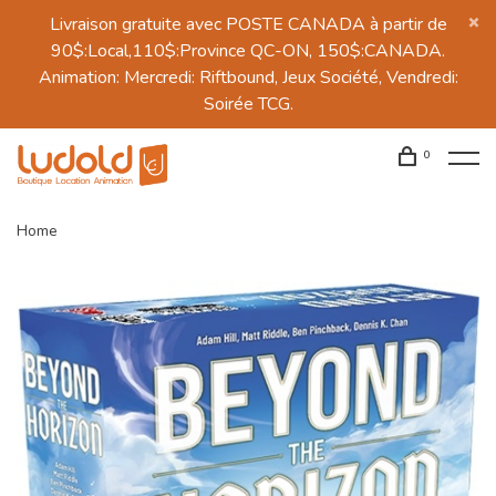
Livraison gratuite avec POSTE CANADA à partir de
90$:Local,110$:Province QC-ON, 150$:CANADA.
Animation: Mercredi: Riftbound, Jeux Société, Vendredi:
Soirée TCG.
0
Home