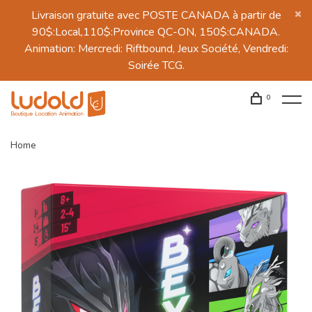
Livraison gratuite avec POSTE CANADA à partir de
90$:Local,110$:Province QC-ON, 150$:CANADA.
Animation: Mercredi: Riftbound, Jeux Société, Vendredi:
Soirée TCG.
0
Home