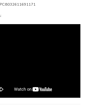
UPC:8032611691171
: