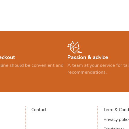
eckout
Passion & advice
line should be convenient and
A team at your service for t
recommendations.
Contact
Term & Condi
Privacy polic