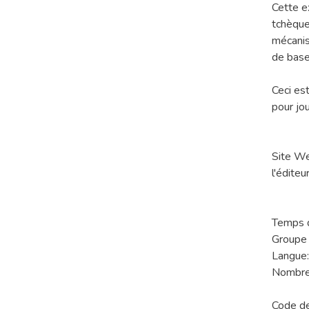
Cette e
tchèque
mécanis
de base
Ceci es
pour jo
Site W
l'éditeur
Temps d
Groupe 
Langue:
Nombre 
Code d