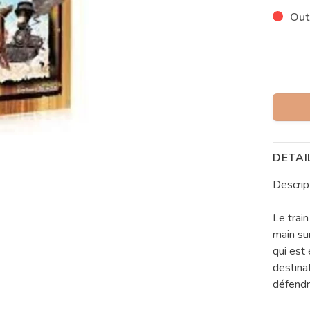
Out
DETAI
Descrip
Le train
main sur
qui est
destinat
défendr