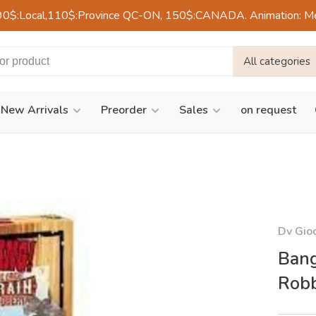
90$:Local,110$:Province QC-ON, 150$:CANADA. Animation: Mercre
All categories
New Arrivals
Preorder
Sales
on request
Dv Gio
Bang
Robb