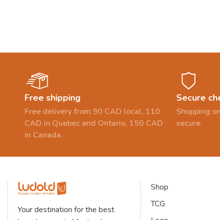
Free shipping
Secure ch
Free delivery from 90 CAD local, 110
Shopping on
CAD in Quebec and Ontario, 150 CAD
secure.
in Canada.
Shop
TCG
Your destination for the best