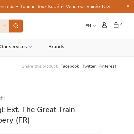
di: Riftbound, Jeux Société, Vendredi: Soirée TCG.
0
EN
Our services
Brands
Share this product:
Facebook
Twitter
Pinterest
chi
!: Ext. The Great Train
ery (FR)