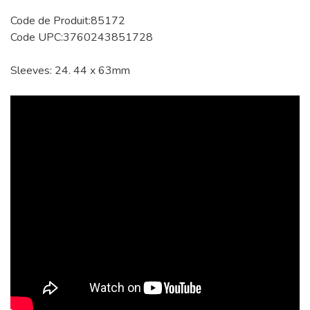
Code de Produit:85172
Code UPC:3760243851728
Sleeves: 24. 44 x 63mm