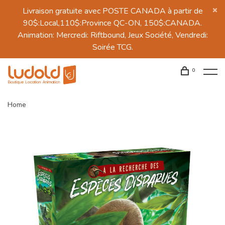
Livraison gratuite avec POSTE CANADA à partir de
90$:Local,110$:Province QC-ON, 150$:CANADA.
Animation: Mercredi: Riftbound, Jeux Société, Vendredi:
Soirée TCG.
0
Home