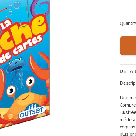
Quantit
DETAI
Descrip
Une mer 
Compren
illustr
méduses
coquins
plus enc