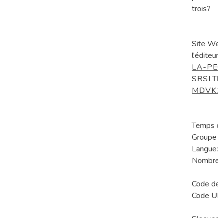
trois?
Site W
l'éditeur
LA-PE
SRSL
MDVK
Temps d
Groupe 
Langue:
Nombre 
Code d
Code 