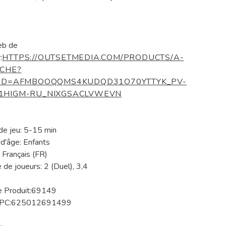
eb de
:
HTTPS://OUTSETMEDIA.COM/PRODUCTS/A-
CHE?
TID=AFMBOOQQMS4KUDQD31O70YTTYK_PV-
1HIGM-RU_NIXGSACLVWEVN
e jeu: 5-15 min
d'âge: Enfants
 Français (FR)
de joueurs: 2 (Duel), 3,4
e Produit:69149
UPC:625012691499