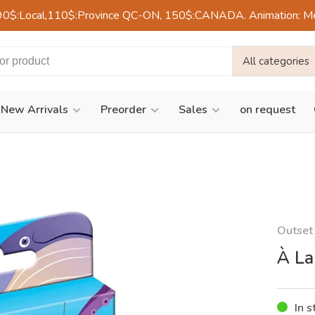
90$:Local,110$:Province QC-ON, 150$:CANADA. Animation: Mercre
All categories
New Arrivals
Preorder
Sales
on request
Outset
À La
In s