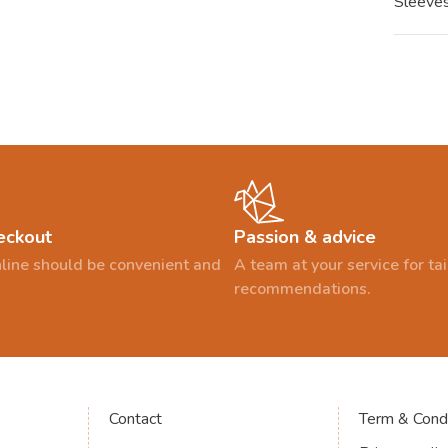
Sleeves
eckout
Passion & advice
line should be convenient and
A team at your service for t
recommendations.
Contact
Term & Condi