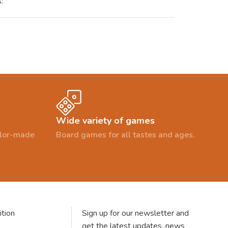
:
Wide variety of games
ailor-made
Board games for all tastes and ages.
tion
Sign up for our newsletter and
get the latest updates, news