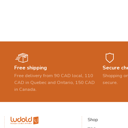
Free shipping
Secure ch
Free delivery from 90 CAD local, 110
Shopping on
CAD in Quebec and Ontario, 150 CAD
secure.
in Canada.
Shop