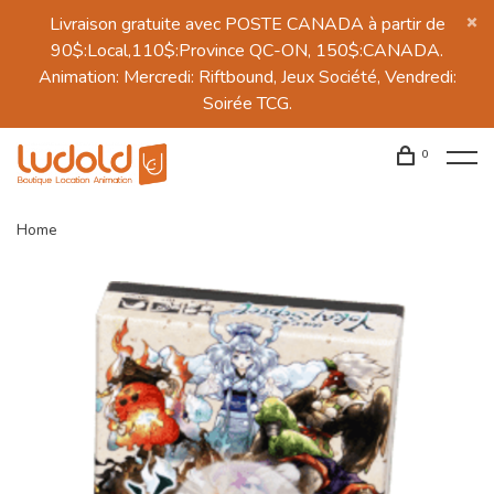
Livraison gratuite avec POSTE CANADA à partir de
90$:Local,110$:Province QC-ON, 150$:CANADA.
Animation: Mercredi: Riftbound, Jeux Société, Vendredi:
Soirée TCG.
0
Home