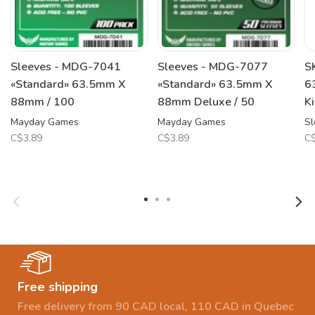
Sleeves - MDG-7041
Sleeves - MDG-7077
S
«Standard» 63.5mm X
«Standard» 63.5mm X
6
88mm / 100
88mm Deluxe / 50
K
Mayday Games
Mayday Games
Sl
C$3.89
C$3.89
C$
Free shipping
Free delivery from 90 CAD local, 110 CAD in Quebec