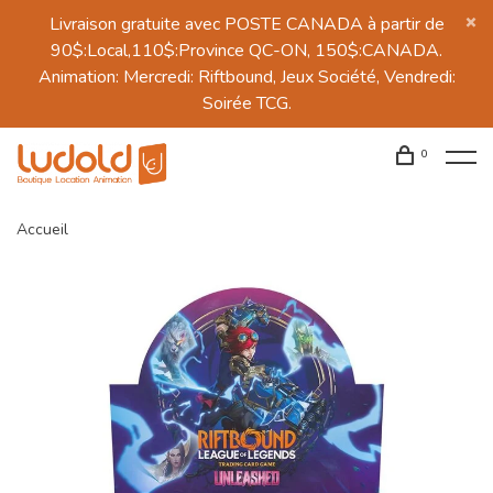
Livraison gratuite avec POSTE CANADA à partir de
90$:Local,110$:Province QC-ON, 150$:CANADA.
Animation: Mercredi: Riftbound, Jeux Société, Vendredi:
Soirée TCG.
0
Accueil