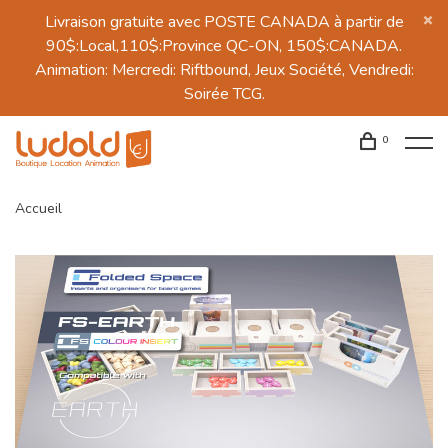
Livraison gratuite avec POSTE CANADA à partir de
90$:Local,110$:Province QC-ON, 150$:CANADA.
Animation: Mercredi: Riftbound, Jeux Société, Vendredi:
Soirée TCG.
0
Accueil