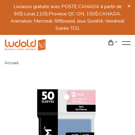
Livraison gratuite avec POSTE CANADA à partir de
90$:Local,110$:Province QC-ON, 150$:CANADA.
Animation: Mercredi: Riftbound, Jeux Société, Vendredi:
Soirée TCG.
0
Accueil