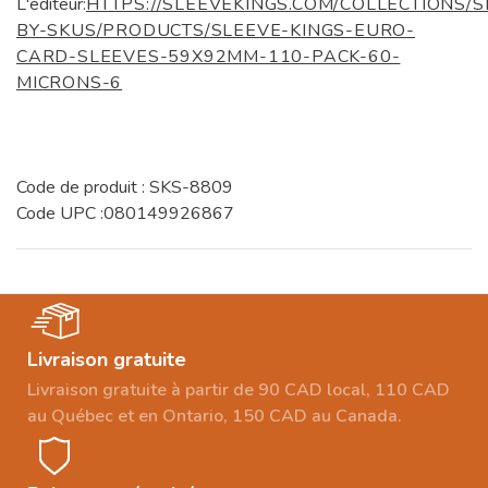
L'éditeur:
HTTPS://SLEEVEKINGS.COM/COLLECTIONS/S
BY-SKUS/PRODUCTS/SLEEVE-KINGS-EURO-
CARD-SLEEVES-59X92MM-110-PACK-60-
MICRONS-6
Code de produit : SKS-8809
Code UPC :080149926867
Livraison gratuite
Livraison gratuite à partir de 90 CAD local, 110 CAD
au Québec et en Ontario, 150 CAD au Canada.