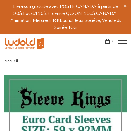
Livraison gratuite avec POSTE CANADA à partir de
90$:Local,110$:Province QC-ON, 150$:CANADA.
Animation: Mercredi: Riftbound, Jeux Société, Vendredi:
Soirée TCG.
0
Accueil