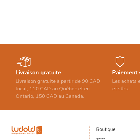
Livraison gratuite
Paiement 
Livraison gratuite à partir de 90 CAD
Les achats e
local, 110 CAD au Québec et en
et sûrs.
Ontario, 150 CAD au Canada.
Boutique