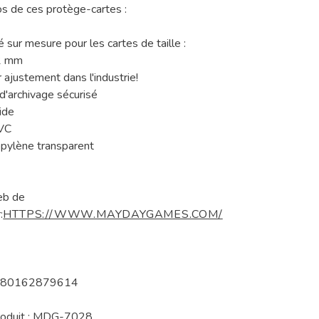
s de ces protège-cartes :
 sur mesure pour les cartes de taille :
2 mm
 ajustement dans l'industrie!
'archivage sécurisé
ide
VC
pylène transparent
eb de
:
HTTPS://WWW.MAYDAYGAMES.COM/
 080162879614
roduit : MDG-7028