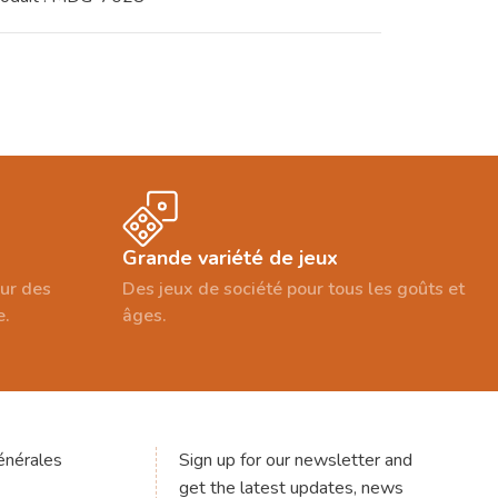
Grande variété de jeux
our des
Des jeux de société pour tous les goûts et
e.
âges.
énérales
Sign up for our newsletter and
get the latest updates, news