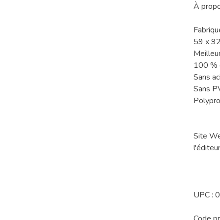
À propo
Fabriqué
59 x 9
Meilleur
100 % d
Sans ac
Sans P
Polypro
Site W
l'éditeur
UPC :
Code p