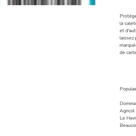
Protége
la sale
et d'au
laissez
marquée
de cart
Populair
Domina
Agricol
Le Hav
Beaucou