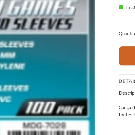
In s
Quantit
DETAI
Descrip
Conçu d
toutes 