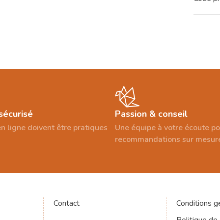
sécurisé
Passion & conseil
n ligne doivent être pratiques
Une équipe à votre écoute p
recommandations sur mesur
Contact
Conditions g