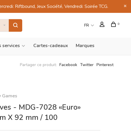
di: Riftbound, Jeux Société, Vendredi: Soirée TCG.
0
FR
 services
Cartes-cadeaux
Marques
Partager ce produit:
Facebook
Twitter
Pinterest
y Games
ves - MDG-7028 «Euro»
m X 92 mm / 100