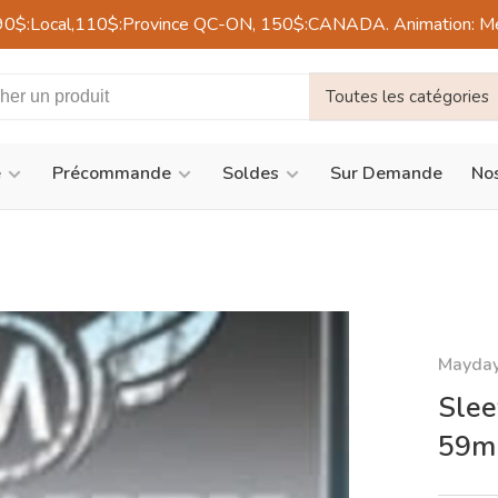
90$:Local,110$:Province QC-ON, 150$:CANADA. Animation: Mercre
Toutes les catégories
é
Précommande
Soldes
Sur Demande
Nos
Mayda
Slee
59m